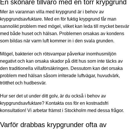
En skönare tillvaro med en torr krypgrund
Mer än varannan villa med krypgrund är i behov av
krypgrundsavfuktare. Med en för fuktig krypgrund får man
sannolikt problem med mögel, vilket kan leda till mycket besvär
med både huset och hälsan. Problemen orsakas av kondens
som bildas när varm luft kommer in i den svala grunden.
Mögel, bakterier och rötsvampar påverkar inomhusmiljön
negativt och kan orsaka skador på ditt hus som inte täcks av
den traditionella villaförsäkringen. Dessutom kan det orsaka
problem med hälsan såsom irriterade luftvägar, huvudvärk,
trötthet och hudbesvär.
Hur ser det ut under ditt golv, är du också i behov av
krypgrundsavfuktare? Kontakta oss för en kostnadsfri
konsultation! Vi arbetar främst i Stockholm med dessa frågor.
Varför drabbas krypgrunder ofta av