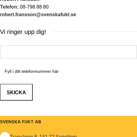
Telefon:
08-798 88 80
robert.fransson@svenskafukt.se
Vi ringer upp dig!
SVENSKA FUKT AB
Tranvägen 8, 141 72 Segeltorp