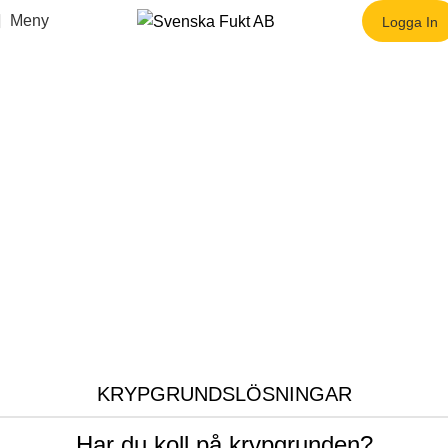
Hem
Tjänster
Krypgrundslösningar
Meny
Logga In
KRYPGRUNDSLÖSNINGAR
Har du koll på krypgrunden?