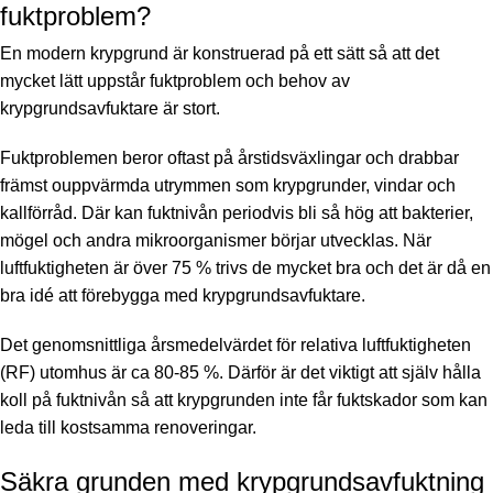
fuktproblem?
En modern krypgrund är konstruerad på ett sätt så att det
mycket lätt uppstår fuktproblem och behov av
krypgrundsavfuktare är stort.
Fuktproblemen beror oftast på årstidsväxlingar och drabbar
främst ouppvärmda utrymmen som krypgrunder, vindar och
kallförråd. Där kan fuktnivån periodvis bli så hög att bakterier,
mögel och andra mikroorganismer börjar utvecklas. När
luftfuktigheten är över 75 % trivs de mycket bra och det är då en
bra idé att förebygga med krypgrundsavfuktare.
Det genomsnittliga årsmedelvärdet för relativa luftfuktigheten
(RF) utomhus är ca 80-85 %. Därför är det viktigt att själv hålla
koll på fuktnivån så att krypgrunden inte får fuktskador som kan
leda till kostsamma renoveringar.
Säkra grunden med krypgrundsavfuktning