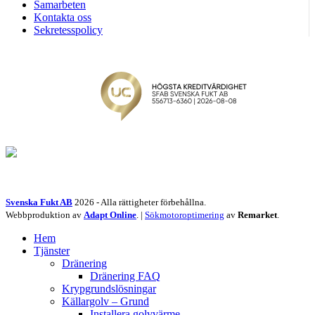
Samarbeten
Kontakta oss
Sekretesspolicy
Svenska Fukt AB
2026 - Alla rättigheter förbehållna.
Webbproduktion av
Adapt Online
. |
Sökmotoroptimering
av
Remarket
.
Hem
Tjänster
Dränering
Dränering FAQ
Krypgrundslösningar
Källargolv – Grund
Installera golvvärme