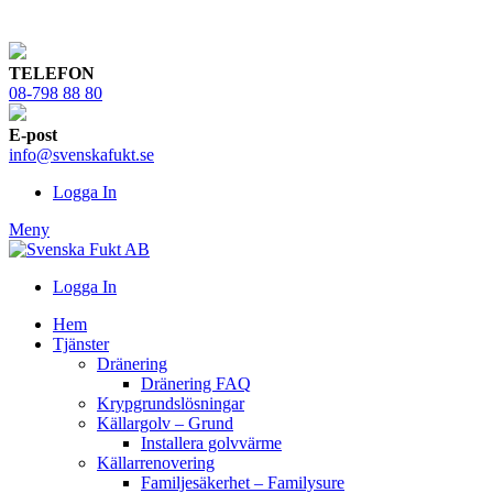
TELEFON
08-798 88 80
E-post
info@svenskafukt.se
Logga In
Meny
Logga In
Hem
Tjänster
Dränering
Dränering FAQ
Krypgrundslösningar
Källargolv – Grund
Installera golvvärme
Källarrenovering
Familjesäkerhet – Familysure