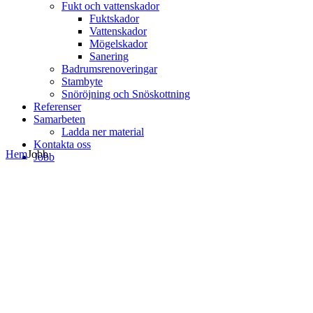
Fukt och vattenskador
Fuktskador
Vattenskador
Mögelskador
Sanering
Badrumsrenoveringar
Stambyte
Snöröjning och Snöskottning
Referenser
Samarbeten
Ladda ner material
Kontakta oss
Hem
Jobb
Jobb