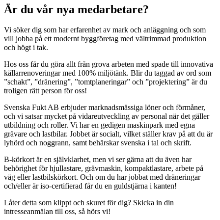
Är du vår nya medarbetare?
Vi söker dig som har erfarenhet av mark och anläggning och som
vill jobba på ett modernt byggföretag med vältrimmad produktion
och högt i tak.
Hos oss får du göra allt från grova arbeten med spade till innovativa
källarrenoveringar med 100% miljötänk. Blir du taggad av ord som
”schakt”, ”dränering”, ”tomtplaneringar” och ”projektering” är du
troligen rätt person för oss!
Svenska Fukt AB erbjuder marknadsmässiga löner och förmåner,
och vi satsar mycket på vidareutveckling av personal när det gäller
utbildning och roller. Vi har en gedigen maskinpark med egna
grävare och lastbilar. Jobbet är socialt, vilket ställer krav på att du är
lyhörd och noggrann, samt behärskar svenska i tal och skrift.
B-körkort är en självklarhet, men vi ser gärna att du även har
behörighet för hjullastare, grävmaskin, kompaktlastare, arbete på
väg eller lastbilskörkort. Och om du har jobbat med dräneringar
och/eller är iso-certifierad får du en guldstjärna i kanten!
Låter detta som klippt och skuret för dig? Skicka in din
intresseanmälan till oss, så hörs vi!