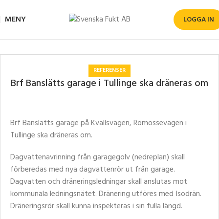
MENY
LOGGA IN
Hem
Referenser
REFERENSER
Brf Banslätts garage i Tullinge ska dräneras om
Brf Banslätts garage på Kvällsvägen, Römossevägen i
Tullinge ska dräneras om.
Dagvattenavrinning från garagegolv (nedreplan) skall
förberedas med nya dagvattenrör ut från garage.
Dagvatten och dräneringsledningar skall anslutas mot
kommunala ledningsnätet. Dränering utföres med Isodrän.
Dräneringsrör skall kunna inspekteras i sin fulla längd.